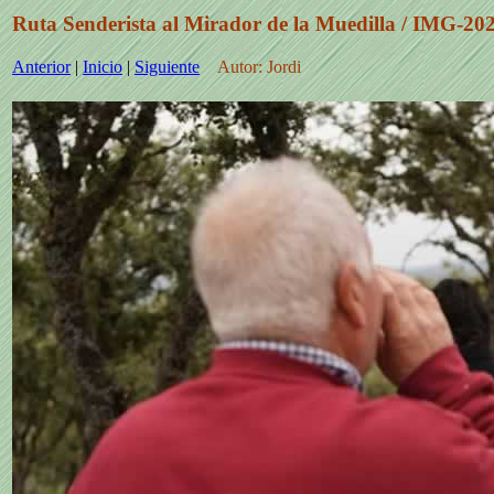
Ruta Senderista al Mirador de la Muedilla / IMG-
Anterior
|
Inicio
|
Siguiente
Autor: Jordi